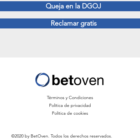
Queja en la DGOJ
Reclamar gratis
Términos y Condiciones
Política de privacidad
Política de cookies
©2020 by BetOven. Todos los derechos reservados.
España