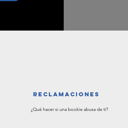
RECLAMACIONES
¿Qué hacer si una bookie abusa de tí?