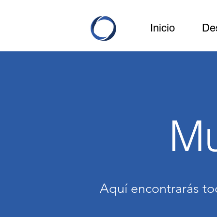
Inicio
De
M
Aquí encontrarás t