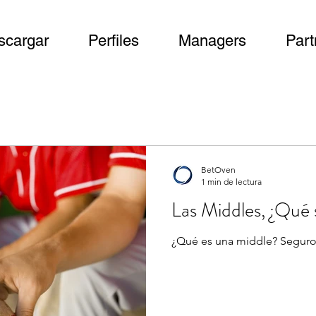
scargar
Perfiles
Managers
Part
BetOven
1 min de lectura
Las Middles, ¿Qué
¿Qué es una middle? Seguro